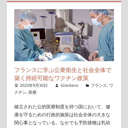
の
革
新、
あ
な
た
の
健
康
フランスに学ぶ公衆衛生と社会全体で
を
築く持続可能なワクチン政策
守
2025年9月30日
Giordano
フランス
,
ワ
る
クチン
,
医療
新
し
確立された公的医療制度を持つ国において、健
い
康を守るための行政的施策は社会全体の大きな
選
関心事となっている。
なかでも予防接種は乳幼
択