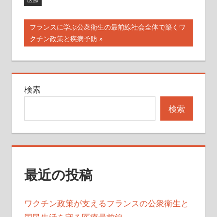
投
次
フランスに学ぶ公衆衛生の最前線社会全体で築くワ
の
クチン政策と疾病予防
稿
記
ナ
事:
ビ
検索
ゲ
検索
ー
シ
ョ
最近の投稿
ン
ワクチン政策が支えるフランスの公衆衛生と