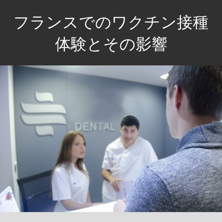
コ
フランスでのワクチン接種
ン
テ
体験とその影響
ン
フ
ツ
ラ
へ
ン
ス
ス
キ
の
ッ
地
プ
で
体
感
す
る
医
療